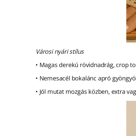
Városi nyári stílus
• Magas derekú rövidnadrág, crop t
• Nemesacél bokalánc apró gyöngyö
• Jól mutat mozgás közben, extra vag