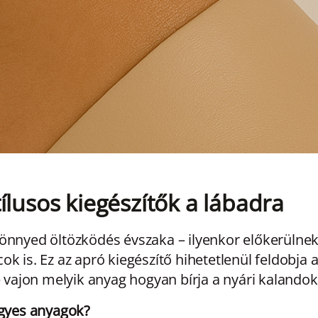
ílusos kiegészítők a lábadra
könnyed öltözködés évszaka – ilyenkor előkerülne
k is. Ez az apró kiegészítő hihetetlenül feldobja 
e vajon melyik anyag hogyan bírja a nyári kalandok
egyes anyagok?