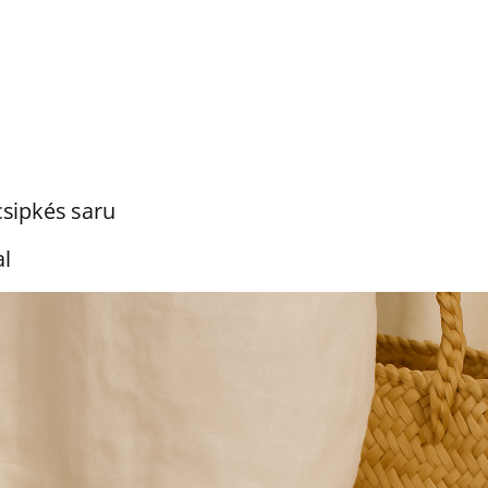
csipkés saru
al