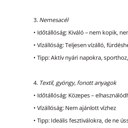
3.
Nemesacél
•
Időtállóság:
Kiváló – nem kopik, ne
•
Vízállóság:
Teljesen vízálló, fürdéshe
•
Tipp:
Aktív nyári napokra, sporthoz,
4.
Textil, gyöngy, fonott anyagok
•
Időtállóság:
Közepes – elhasználód
•
Vízállóság:
Nem ajánlott vízhez
•
Tipp:
Ideális fesztiválokra, de ne ú