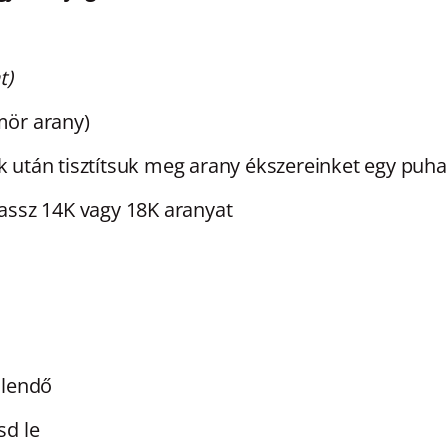
t)
mör arany)
k után tisztítsuk meg arany ékszereinket egy puh
lassz 14K vagy 18K aranyat
ülendő
sd le