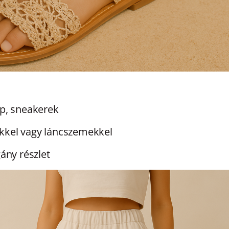
op, sneakerek
kkel vagy láncszemekkel
ány részlet