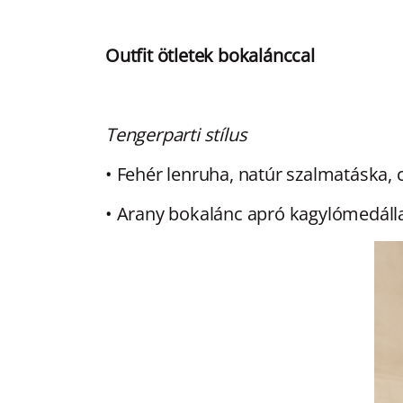
Outfit ötletek bokalánccal
Tengerparti stílus
• Fehér lenruha, natúr szalmatáska, 
• Arany bokalánc apró kagylómedáll