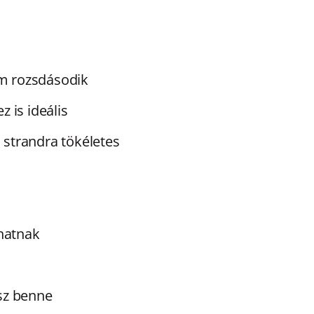
m rozsdásodik
z is ideális
 strandra tökéletes
hatnak
ssz benne