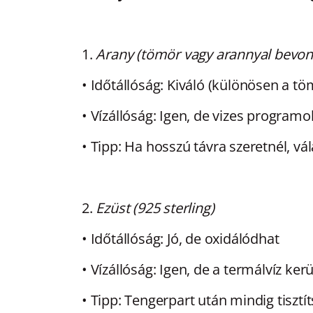
1.
Arany (tömör vagy arannyal bevon
•
Időtállóság:
Kiváló (különösen a tö
•
Vízállóság:
Igen, de vizes programo
•
Tipp:
Ha hosszú távra szeretnél, vá
2.
Ezüst (925 sterling)
•
Időtállóság:
Jó, de oxidálódhat
•
Vízállóság:
Igen, de a termálvíz ker
•
Tipp:
Tengerpart után mindig tisztít