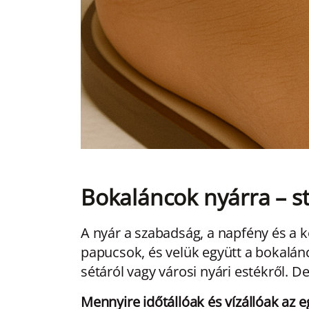
Bokaláncok nyárra – st
A nyár a szabadság, a napfény és a 
papucsok, és velük együtt a bokalánco
sétáról vagy városi nyári estékről. D
Mennyire időtállóak és vízállóak az 