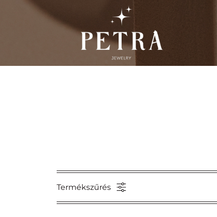
Kategória
Új
kollekciók
Nyakláncok
Arany
Termékszűrés
ékszerek
Ezüst
ékszerek