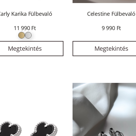
arly Karika Fülbevaló
Celestine Fülbevaló
11 990 Ft
9 990 Ft
Megtekintés
Megtekintés