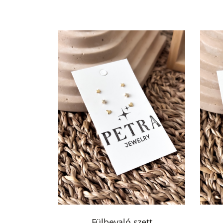
Nemesacél
ékszerek
Karkötők
és
bokaláncok
Piercingek
Nemesacél
fülbevalók
Fülbevalók
Nemesacél
nyakláncok
Nemesacél
karkötők
Keresés
Fülbevaló szett