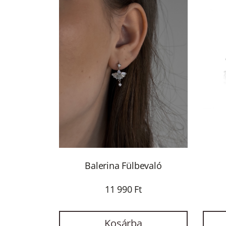
arany
Ezüst
Fehér
Fehér
arany
Fehér
Arany
fehér
arany
Fekete
Rózsa
arany
Balerina Fülbevaló
Sárga
Arany
11 990 Ft
Szürke
Kosárba