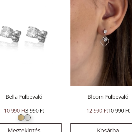
Bella Fülbevaló
Bloom Fülbevaló
10 990 Ft
8 990 Ft
12 990 Ft
10 990 Ft
Megtekintés
Kosárba