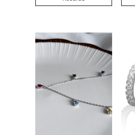
Szűrők
Szűrés
törlése