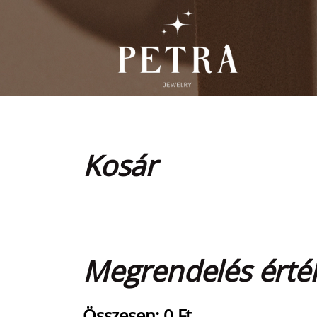
Kosár
Megrendelés érté
Összesen:
0 Ft