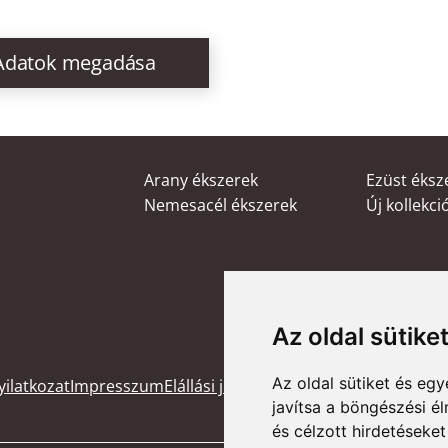
Adatok megadása
Arany ékszerek
Ezüst éksz
Nemesacél ékszerek
Új kollekci
Az oldal sütike
Az oldal sütiket és e
nyilatkozat
Impresszum
Elállási jog tájékoztató
Kapcsolat
Legfr
javítsa a böngészési é
Adatvédelmi Sza
és célzott hirdetéseket