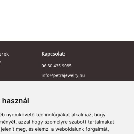
erek
Kapcsolat:
ó
06 30 435 9085
info@petrajewelry.hu
8000 Székesfehérvár
t használ
gyéb nyomkövető technológiákat alkalmaz, hogy
issebb bejegyzéseink
Adatvédelmi Szabályzat
lményét, azzal hogy személyre szabott tartalmakat
bályzat
Szolgáltatási feltételek
Süti beállítások
 jelenít meg, és elemzi a weboldalunk forgalmát,