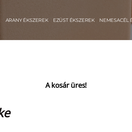
ARANY ÉKSZEREK
EZÜST ÉKSZEREK
NEMESACÉL 
A kosár üres!
ke