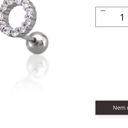
Nem r