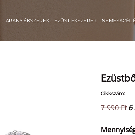
ARANY ÉKSZEREK
EZÜST ÉKSZEREK
NEMESACÉL 
Ezüstbő
Cikkszám:
7 990 Ft
6 
Mennyiség