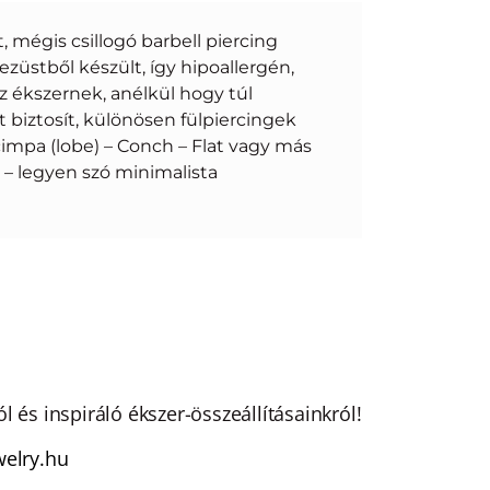
, mégis csillogó barbell piercing
ezüstből készült, így hipoallergén,
az ékszernek, anélkül hogy túl
 biztosít, különösen fülpiercingek
lcimpa (lobe) – Conch – Flat vagy más
 – legyen szó minimalista
 és inspiráló ékszer-összeállításainkról!
elry.hu