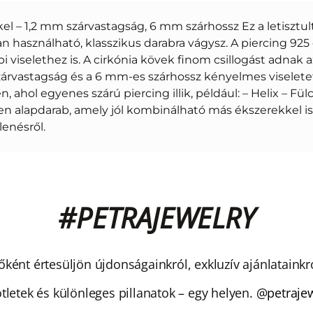
el – 1,2 mm szárvastagság, 6 mm szárhossz Ez a letisztult
n használható, klasszikus darabra vágysz. A piercing 925 
i viselethez is. A cirkónia kövek finom csillogást adnak 
árvastagság és a 6 mm-es szárhossz kényelmes viseletet
 ahol egyenes szárú piercing illik, például: – Helix – Fü
len alapdarab, amely jól kombinálható más ékszerekkel is
enésről.
#PETRAJEWELRY
nt értesüljön újdonságainkról, exkluzív ajánlatainkról
 ötletek és különleges pillanatok – egy helyen.
@petrajew