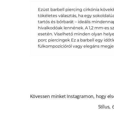
Ezüst barbell piercing cirkónia kövekk
tökéletes választás, ha egy sokoldalúa
tartós és bőrbarát – ideális mindennap
hivalkodóak lennének. A 1,2 mm-es sz
esetén. Viselhető minden olyan helyen,
porc piercingek Ez a barbell egy időt
fülkompozícióról vagy elegáns megjel
Kövessen minket Instagramon, hogy elsőké
Stílus,